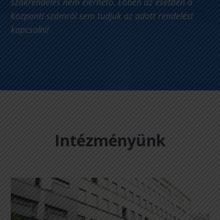
szakrendelés nem elérhető. Ebben az esetben a
központi számról sem tudjuk az adott rendelést
kapcsolni!
Intézményünk