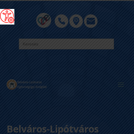
Search
for:
Belváros-Lipótváros