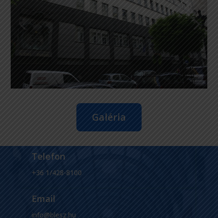
Galéria
Telefon
+36 1/428-8100
Email
info@blesz.hu