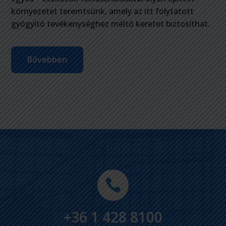
környezetet teremtsünk, amely az itt folytatott
gyógyító tevékenységhez méltó keretet biztosíthat.
Bővebben

+36 1 428 8100