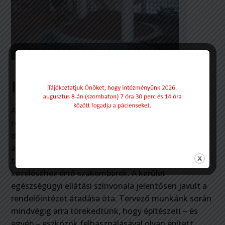
Intézményünkről
Az 1998. decemberében átadott szakorvosi
rendelőintézet a Budapest belvárosában élő és itt
dolgozó emberek egészségügyi központja. Az
átépített létesítményben összevontan, egy helyen
találhatók az előforduló megbetegedések
kezeléséhez értő szakemberek. A kerület
egészségügyi ellátási színvonala jelentősen javult a
rendelőintézet átadása óta. Tervező munkánk során
mindvégig arra törekedtünk, hogy építészeti – és
egyéb – eszközök felhasználásával olyan épített