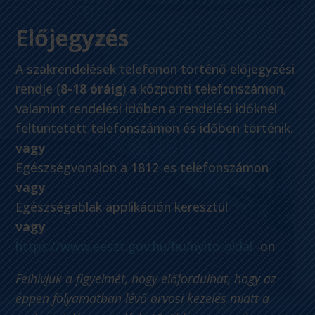
Előjegyzés
A szakrendelések telefonon történő előjegyzési
rendje (
8-18 óráig
) a központi telefonszámon,
valamint rendelési időben a rendelési időknél
feltüntetett telefonszámon és időben történik.
vagy
Egészségvonalon a 1812-es telefonszámon
vagy
Egészségablak applikáción keresztül
vagy
https://www.eeszt.gov.hu/hu/nyito-oldal
-on
Felhívjuk a figyelmét, hogy előfordulhat, hogy az
éppen folyamatban lévő orvosi kezelés miatt a