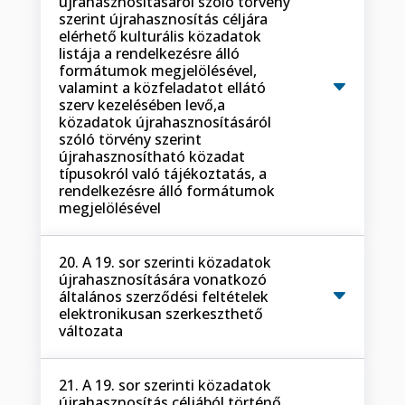
újrahasznosításáról szóló törvény
szerint újrahasznosítás céljára
elérhető kulturális közadatok
listája a rendelkezésre álló
formátumok megjelölésével,
valamint a közfeladatot ellátó
szerv kezelésében levő,a
közadatok újrahasznosításáról
szóló törvény szerint
újrahasznosítható közadat
típusokról való tájékoztatás, a
rendelkezésre álló formátumok
megjelölésével
20. A 19. sor szerinti közadatok
újrahasznosítására vonatkozó
általános szerződési feltételek
elektronikusan szerkeszthető
változata
21. A 19. sor szerinti közadatok
újrahasznosítás céljából történő