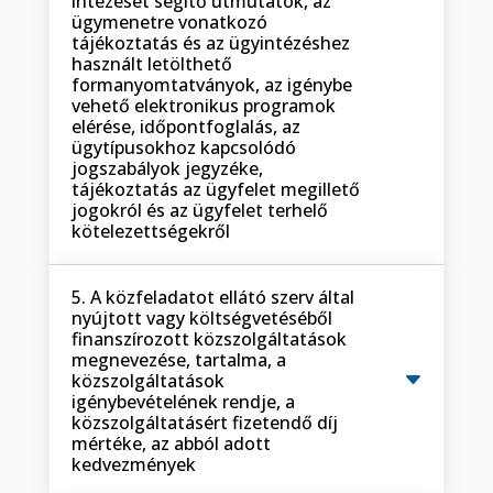
intézését segítő útmutatók, az
ügymenetre vonatkozó
tájékoztatás és az ügyintézéshez
használt letölthető
formanyomtatványok, az igénybe
vehető elektronikus programok
elérése, időpontfoglalás, az
ügytípusokhoz kapcsolódó
jogszabályok jegyzéke,
tájékoztatás az ügyfelet megillető
jogokról és az ügyfelet terhelő
kötelezettségekről
5. A közfeladatot ellátó szerv által
nyújtott vagy költségvetéséből
finanszírozott közszolgáltatások
megnevezése, tartalma, a
közszolgáltatások
igénybevételének rendje, a
közszolgáltatásért fizetendő díj
mértéke, az abból adott
kedvezmények