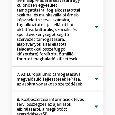
nem alapfeladatai ellátására (így
különösen egyesület
támogatására, foglalkoztatottai
szakmai és munkavállalói érdek-
képviseleti szervei számára,
foglalkoztatottjai, ellátottjai
oktatási, kulturális, szociális és
sporttevékenységet segítő
szervezet támogatására,
alapítványok által ellátott
feladatokkal összefüggő
kifizetésre) fordított, ötmillió
forintot meghaladó kifizetések
7. Az Európai Unió támogatásával
megvalósuló fejlesztések leírása,
az azokra vonatkozó szerződések
8. Közbeszerzési információk (éves
terv, összegzés az ajánlatok
elbírálásáról, a megkötött
szerződésekről)