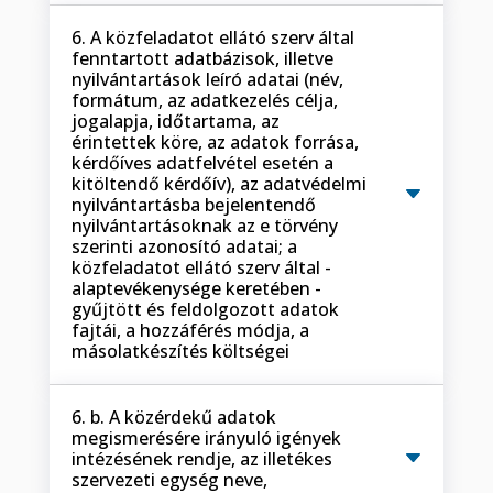
6. A közfeladatot ellátó szerv által
fenntartott adatbázisok, illetve
nyilvántartások leíró adatai (név,
formátum, az adatkezelés célja,
jogalapja, időtartama, az
érintettek köre, az adatok forrása,
kérdőíves adatfelvétel esetén a
kitöltendő kérdőív), az adatvédelmi
nyilvántartásba bejelentendő
nyilvántartásoknak az e törvény
szerinti azonosító adatai; a
közfeladatot ellátó szerv által -
alaptevékenysége keretében -
gyűjtött és feldolgozott adatok
fajtái, a hozzáférés módja, a
másolatkészítés költségei
6. b. A közérdekű adatok
megismerésére irányuló igények
intézésének rendje, az illetékes
szervezeti egység neve,