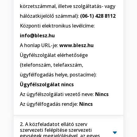
körzetszámmal, illetve szolgáltatás- vagy
hálózatkijelölő számmal):
(06-1) 428 8112
Központi elektronikus levélcíme:
info@blesz.hu
A honlap URL-je:
www.blesz.hu
Ügyfélszolgálat elérhetősége
(telefonszám, telefaxszám,
ügyfélfogadás helye, postacíme):
Ügyfélszolgálat nincs
Az ügyfélszolgálati vezető neve:
Nincs
Az ügyfélfogadás rendje:
Nincs
2. A közfeladatot ellátó szerv
szervezeti felépítése szervezeti
egységek megjelölésével, az egyes