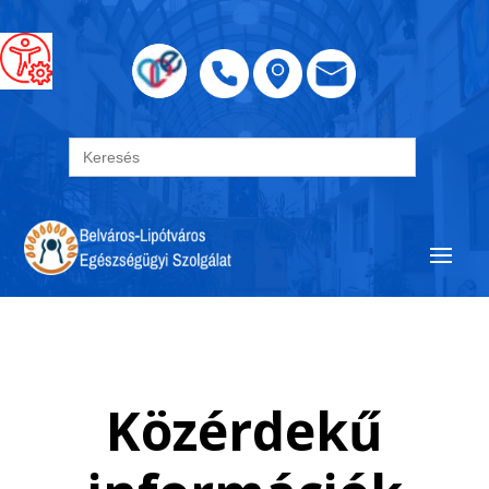
Search
for:
Közérdekű