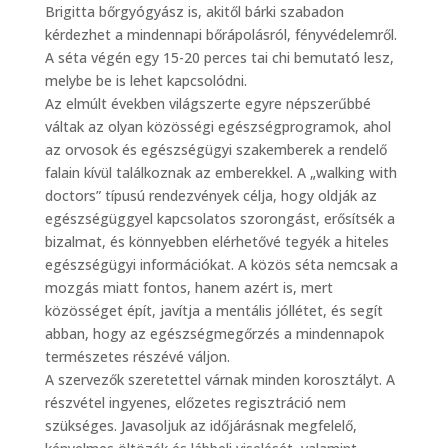
Brigitta bőrgyógyász is, akitől bárki szabadon
kérdezhet a mindennapi bőrápolásról, fényvédelemről.
A séta végén egy 15-20 perces tai chi bemutató lesz,
melybe be is lehet kapcsolódni.
Az elmúlt években világszerte egyre népszerűbbé
váltak az olyan közösségi egészségprogramok, ahol
az orvosok és egészségügyi szakemberek a rendelő
falain kívül találkoznak az emberekkel. A „walking with
doctors” típusú rendezvények célja, hogy oldják az
egészségüggyel kapcsolatos szorongást, erősítsék a
bizalmat, és könnyebben elérhetővé tegyék a hiteles
egészségügyi információkat. A közös séta nemcsak a
mozgás miatt fontos, hanem azért is, mert
közösséget épít, javítja a mentális jóllétet, és segít
abban, hogy az egészségmegőrzés a mindennapok
természetes részévé váljon.
A szervezők szeretettel várnak minden korosztályt. A
részvétel ingyenes, előzetes regisztráció nem
szükséges. Javasoljuk az időjárásnak megfelelő,