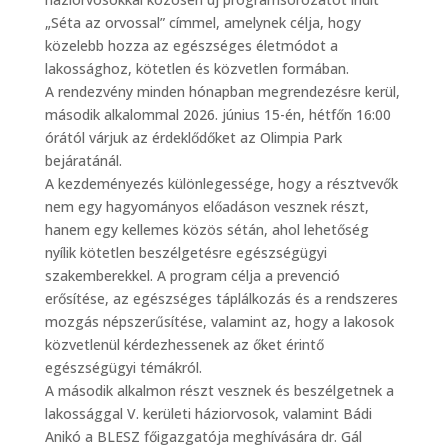
„Séta az orvossal” címmel, amelynek célja, hogy
közelebb hozza az egészséges életmódot a
lakossághoz, kötetlen és közvetlen formában.
A rendezvény minden hónapban megrendezésre kerül,
második alkalommal 2026. június 15-én, hétfőn 16:00
órától várjuk az érdeklődőket az Olimpia Park
bejáratánál.
A kezdeményezés különlegessége, hogy a résztvevők
nem egy hagyományos előadáson vesznek részt,
hanem egy kellemes közös sétán, ahol lehetőség
nyílik kötetlen beszélgetésre egészségügyi
szakemberekkel. A program célja a prevenció
erősítése, az egészséges táplálkozás és a rendszeres
mozgás népszerűsítése, valamint az, hogy a lakosok
közvetlenül kérdezhessenek az őket érintő
egészségügyi témákról.
A második alkalmon részt vesznek és beszélgetnek a
lakossággal V. kerületi háziorvosok, valamint Bádi
Anikó a BLESZ főigazgatója meghívására dr. Gál