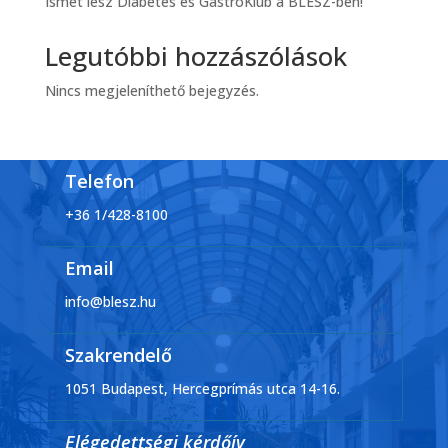
Ismét lesz Diabetes és GastroKlub a BLESZ-ben!
Legutóbbi hozzászólások
Nincs megjeleníthető bejegyzés.
Telefon
+36 1/428-8100
Email
info@blesz.hu
Szakrendelő
1051 Budapest, Hercegprímás utca 14-16.
Elégedettségi kérdőív