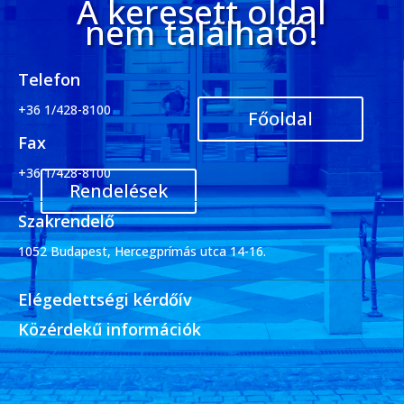
A keresett oldal
nem található!
Telefon
+36 1/428-8100
Főoldal
Fax
+36 1/428-8100
Rendelések
Szakrendelő
1052 Budapest, Hercegprímás utca 14-16.
Elégedettségi kérdőív
Közérdekű információk