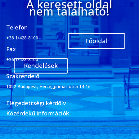
A keresett oldal
nem található!
Telefon
+36 1/428-8100
Főoldal
Fax
+36 1/428-8100
Rendelések
Szakrendelő
1052 Budapest, Hercegprímás utca 14-16.
Elégedettségi kérdőív
Közérdekű információk