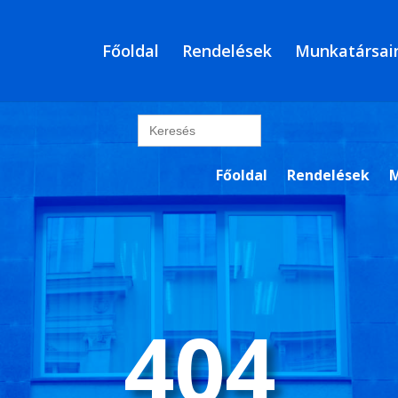
Főoldal
Rendelések
Munkatársai
Search
for:
Főoldal
Rendelések
M
404