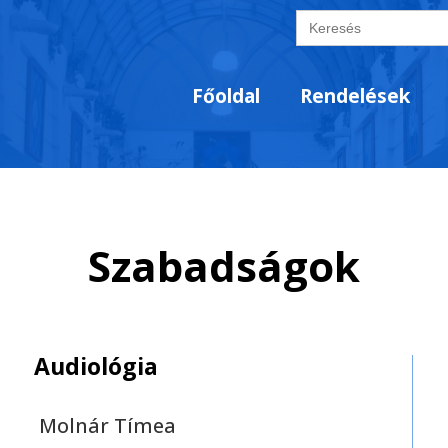
Search
for:
Főoldal
Rendelések
Szabadságok
Audiológia
Molnár Tímea