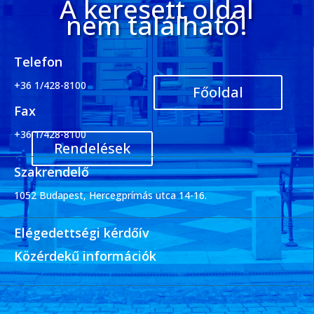
A keresett oldal
nem található!
Telefon
+36 1/428-8100
Főoldal
Fax
+36 1/428-8100
Rendelések
Szakrendelő
1052 Budapest, Hercegprímás utca 14-16.
Elégedettségi kérdőív
Közérdekű információk