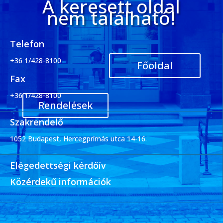
A keresett oldal
nem található!
Telefon
+36 1/428-8100
Főoldal
Fax
+36 1/428-8100
Rendelések
Szakrendelő
1052 Budapest, Hercegprímás utca 14-16.
Elégedettségi kérdőív
Közérdekű információk