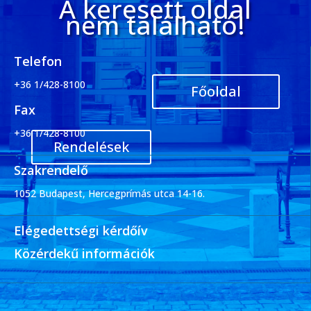
A keresett oldal
nem található!
Telefon
+36 1/428-8100
Főoldal
Fax
+36 1/428-8100
Rendelések
Szakrendelő
1052 Budapest, Hercegprímás utca 14-16.
Elégedettségi kérdőív
Közérdekű információk