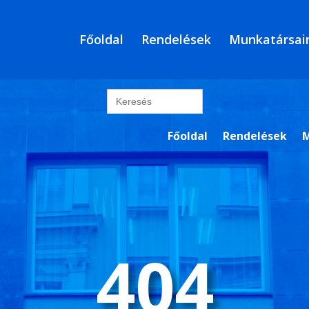
Főoldal
Rendelések
Munkatársai
Search
for:
Főoldal
Rendelések
M
404