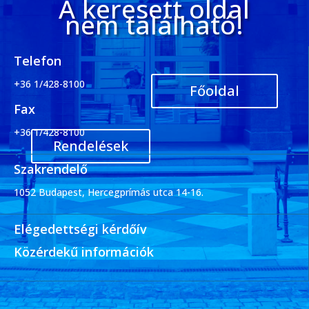
A keresett oldal
nem található!
Telefon
+36 1/428-8100
Főoldal
Fax
+36 1/428-8100
Rendelések
Szakrendelő
1052 Budapest, Hercegprímás utca 14-16.
Elégedettségi kérdőív
Közérdekű információk