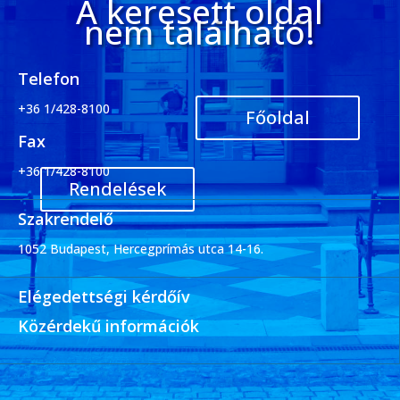
A keresett oldal
nem található!
Telefon
+36 1/428-8100
Főoldal
Fax
+36 1/428-8100
Rendelések
Szakrendelő
1052 Budapest, Hercegprímás utca 14-16.
Elégedettségi kérdőív
Közérdekű információk