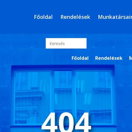
Főoldal
Rendelések
Munkatársai
Search
for:
Főoldal
Rendelések
M
404