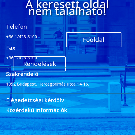
A keresett oldal
nem található!
Telefon
+36 1/428-8100
Főoldal
Fax
+36 1/428-8100
Rendelések
Szakrendelő
1052 Budapest, Hercegprímás utca 14-16.
Elégedettségi kérdőív
Közérdekű információk