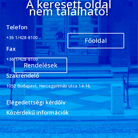
A keresett oldal
nem található!
Telefon
+36 1/428-8100
Főoldal
Fax
+36 1/428-8100
Rendelések
Szakrendelő
1052 Budapest, Hercegprímás utca 14-16.
Elégedettségi kérdőív
Közérdekű információk