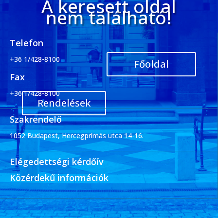
A keresett oldal
nem található!
Telefon
+36 1/428-8100
Főoldal
Fax
+36 1/428-8100
Rendelések
Szakrendelő
1052 Budapest, Hercegprímás utca 14-16.
Elégedettségi kérdőív
Közérdekű információk