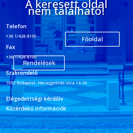
A keresett oldal
nem található!
Telefon
+36 1/428-8100
Főoldal
Fax
+36 1/428-8100
Rendelések
Szakrendelő
1052 Budapest, Hercegprímás utca 14-16.
Elégedettségi kérdőív
Közérdekű információk