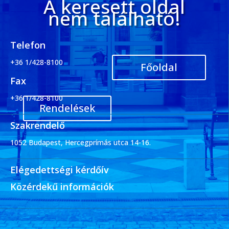
A keresett oldal
nem található!
Telefon
+36 1/428-8100
Főoldal
Fax
+36 1/428-8100
Rendelések
Szakrendelő
1052 Budapest, Hercegprímás utca 14-16.
Elégedettségi kérdőív
Közérdekű információk