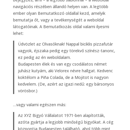
navigációs részében állandó helyen van. A legtöbb
ember olyan Bemutatkozó oldallal kezd, amelyik
bemutatja őt, vagy a tevékenységét a weboldal
látogatóinak. A Bemutatkozás oldal valami ilyesmi
lehet:
Üdvözlet az Olvasóknak! Nappal biciklis pizzafutár
vagyok, éjszaka pedig egy törekvő színész-tanonc,
ez pedig az én weboldalam.
Budapesten élek és van egy csodálatos német
juhász kutyám, aki Velorex névre hallgat. Kedvenc
koktélom a Piña Colada, de a Mojitot is nagyon
kedvelem. (De, azért az igazi nedű: egy bársonyos
vörösbor.)
…vagy valami egészen más:
Az XYZ Bigyó Vállalatot 1971-ben alapították,
azóta gyártja a legjobb minőségű bigyókat. A cég
központja Budapesten található, ahol több mint