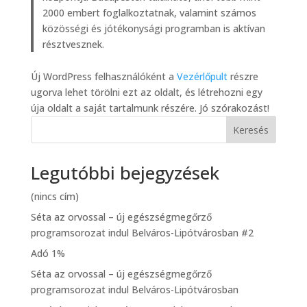
2000 embert foglalkoztatnak, valamint számos
közösségi és jótékonysági programban is aktívan
résztvesznek.
Új WordPress felhasználóként a
Vezérlőpult
részre
ugorva lehet törölni ezt az oldalt, és létrehozni egy
úja oldalt a saját tartalmunk részére. Jó szórakozást!
Keresés
Legutóbbi bejegyzések
(nincs cím)
Séta az orvossal – új egészségmegőrző
programsorozat indul Belváros-Lipótvárosban #2
Adó 1%
Séta az orvossal – új egészségmegőrző
programsorozat indul Belváros-Lipótvárosban