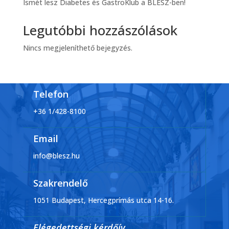
Ismét lesz Diabetes és GastroKlub a BLESZ-ben!
Legutóbbi hozzászólások
Nincs megjeleníthető bejegyzés.
Telefon
+36 1/428-8100
Email
info@blesz.hu
Szakrendelő
1051 Budapest, Hercegprímás utca 14-16.
Elégedettségi kérdőív