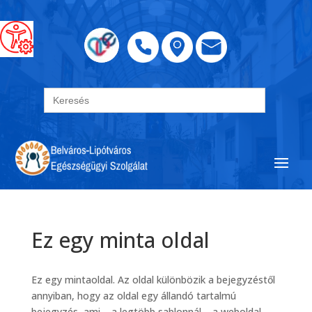
Search
for:
Ez egy minta oldal
Ez egy mintaoldal. Az oldal különbözik a bejegyzéstől
annyiban, hogy az oldal egy állandó tartalmú
bejegyzés, ami – a legtöbb sablonnál – a weboldal